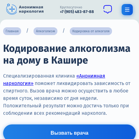
Круглосуточно
+7 (905) 483-87-88
Получить помощь специалиста
Главная
Алкоголизм
Кодировка от алкоголя
Кодирование алкоголизма
О нас
на дому в Кашире
Наркомания
Алкоголизм
Специализированная клиника
«Анонимная
наркология»
поможет ликвидировать зависимость от
Нарколог
спиртного. Вызов врача можно осуществить в любое
время суток, независимо от дня недели.
Стационар
Положительный результат можно достичь только при
соблюдении всех рекомендаций нарколога.
Психиатрия
Цены
Вызвать врача