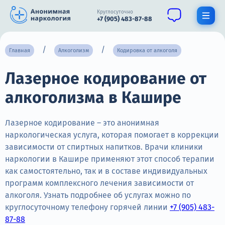
Круглосуточно
+7 (905) 483-87-88
Получить помощь специалиста
Главная
Алкоголизм
Кодировка от алкоголя
Лазерное кодирование от
О нас
алкоголизма в Кашире
Наркомания
Алкоголизм
Лазерное кодирование – это анонимная
наркологическая услуга, которая помогает в коррекции
Нарколог
зависимости от спиртных напитков. Врачи клиники
наркологии в Кашире применяют этот способ терапии
Стационар
как самостоятельно, так и в составе индивидуальных
программ комплексного лечения зависимости от
Психиатрия
алкоголя. Узнать подробнее об услугах можно по
Цены
круглосуточному телефону горячей линии
+7 (905) 483-
87-88