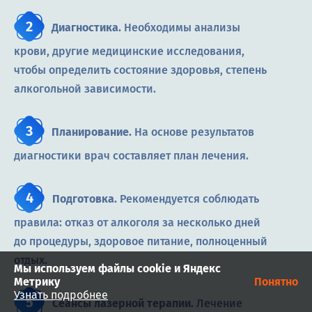
Диагностика.
Необходимы анализы
крови, другие медицинские исследования,
чтобы определить состояние здоровья, степень
алкогольной зависимости.
Планирование.
На основе результатов
диагностики врач составляет план лечения.
Подготовка.
Рекомендуется соблюдать
правила: отказ от алкоголя за несколько дней
до процедуры, здоровое питание, полноценный
отдых.
Мы используем файлы cookie и Яндекс
Метрику
Понятно
Узнать подробнее
Сеансы лазерной терапии.
Лечение