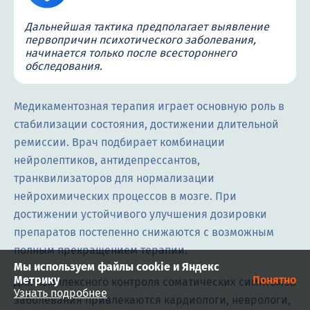
Дальнейшая тактика предполагает выявление
первопричин психотического заболевания,
начинается только после всестороннего
обследования.
Медикаментозная терапия играет основную роль в
стабилизации состояния, достижении длительной
ремиссии. Врач подбирает комбинации
нейролептиков, антидепрессантов,
транквилизаторов для нормализации
нейрохимических процессов в мозге. При
достижении устойчивого улучшения дозировки
препаратов постепенно снижаются с возможным
полным прекращением терапии.
Мы используем файлы cookie и Яндекс
Метрику
Понятно
Для комплексного контроля соматических симптомов
Узнать подробнее
заболевания привлекаются кардиологи, неврологи,