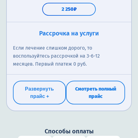
2 250₽
Психиатрическая помощь на дому
Рассрочка на услуги
Выезд врача, диагностика, назначение препаратов,
Если лечение слишком дорого, то
купирование острых симптомов. Помощь
воспользуйтесь рассрочкой на 3-6-12
оказывается в привычной и безопасной обстановке
месяцев. Первый платеж 0 руб.
для пациента.
2 250₽
Смотреть полный
Развернуть
прайс
прайс +
Способы оплаты