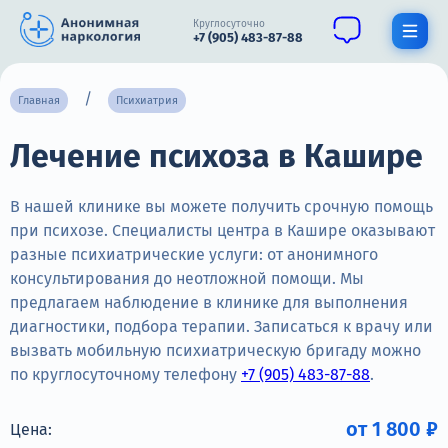
Круглосуточно
+7 (905) 483-87-88
Получить помощь специалиста
Главная
Психиатрия
Лечение психоза в Кашире
О нас
Наркомания
В нашей клинике вы можете получить срочную помощь
при психозе. Специалисты центра в Кашире оказывают
Алкоголизм
разные психиатрические услуги: от анонимного
консультирования до неотложной помощи. Мы
Нарколог
предлагаем наблюдение в клинике для выполнения
Стационар
диагностики, подбора терапии. Записаться к врачу или
вызвать мобильную психиатрическую бригаду можно
Психиатрия
по круглосуточному телефону
+7 (905) 483-87-88
.
Цены
от 1 800 ₽
Цена: