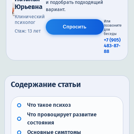
и подобрать подходящий
Юрьевна
вариант.
Клинический
Или
психолог
позвоните
Спросить
для
Стаж: 13 лет
беседы
+7 (905)
483-87-
88
Содержание статьи
Что такое психоз
Что провоцирует развитие
состояния
Основные симптомы