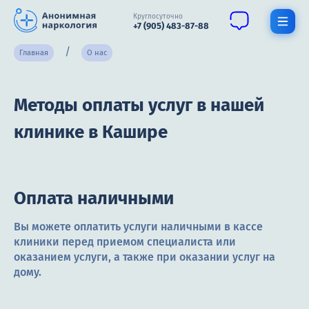
Круглосуточно
+7 (905) 483-87-88
Главная
О нас
Получить помощь специалиста
Методы оплаты услуг в нашей
О нас
клинике в Кашире
Наркомания
Алкоголизм
Нарколог
Оплата наличными
Стационар
Вы можете оплатить услуги наличными в кассе
клиники перед приемом специалиста или
Психиатрия
оказанием услуги, а также при оказании услуг на
дому.
Цены