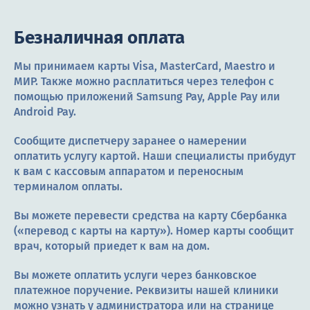
Терапия
Безналичная оплата
Контакты
Мы принимаем карты Visa, MasterCard, Maestro и
МИР. Также можно расплатиться через телефон с
помощью приложений Samsung Pay, Apple Pay или
Android Pay.
Круглосуточно, анонимно
+7 (905) 483-87-88
Сообщите диспетчеру заранее о намерении
оплатить услугу картой. Наши специалисты прибудут
Адрес call-центра
Кашира, ул. Больничная, 1А
к вам с кассовым аппаратом и переносным
терминалом оплаты.
Вы можете перевести средства на карту Сбербанка
(«перевод с карты на карту»). Номер карты сообщит
врач, который приедет к вам на дом.
Вы можете оплатить услуги через банковское
платежное поручение. Реквизиты нашей клиники
можно узнать у администратора или на странице