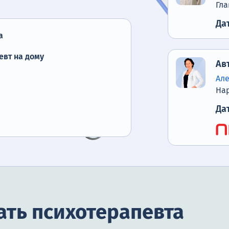
Гла
Да
а
евт на дому
Ав
Ал
Нар
Да
ать психотерапевта