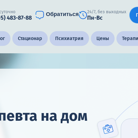
суточно
24/7, без выходных
Обратиться
05) 483-87-88
Пн-Вс
ог
Стационар
Психиатрия
Цены
Терап
певта на дом