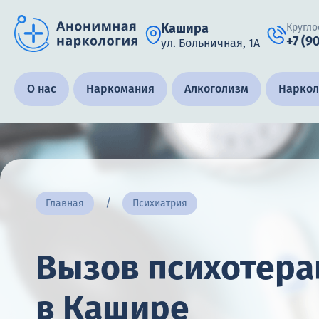
Кашира
Кругло
+7 (9
ул. Больничная, 1А
Получить помощь специалиста
О нас
Наркомания
Алкоголизм
Наркол
Круглосуточно, анонимно
+7 (905) 483-87-88
Адрес call-центра
Главная
Психиатрия
Кашира, ул. Больничная, 1А
Вызов психотера
в Кашире