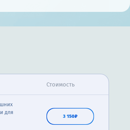
Стоимость
ашних
и для
3 150₽