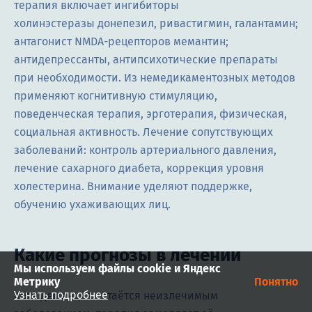
терапия включает ингибиторы
холинэстеразы донепезил, ривастигмин, галантамин;
антагонист NMDA-рецепторов мемантин;
антидепрессанты, антипсихотические препараты
при необходимости. Из немедикаментозных методов
применяют когнитивную стимуляцию,
поведенческая терапия, эрготерапия, физическая,
социальная активность. Лечение сопутствующих
заболеваний: контроль артериального давления,
лечение сахарного диабета, коррекция уровня
холестерина. Внимание уделяют поддержке,
обучению ухаживающих лиц.
Какие прогнозы в лечении
Мы используем файлы cookie и Яндекс
Метрику
Понятно
Узнать подробнее
Хотя деменция остаётся неизлечимым