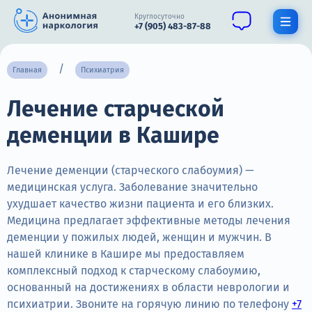
Круглосуточно
+7 (905) 483-87-88
Получить помощь специалиста
Главная
Психиатрия
Лечение старческой
О нас
деменции в Кашире
Наркомания
Алкоголизм
Лечение деменции (старческого слабоумия) —
медицинская услуга. Заболевание значительно
Нарколог
ухудшает качество жизни пациента и его близких.
Медицина предлагает эффективные методы лечения
Стационар
деменции у пожилых людей, женщин и мужчин. В
нашей клинике в Кашире мы предоставляем
Психиатрия
комплексный подход к старческому слабоумию,
Цены
основанный на достижениях в области неврологии и
психиатрии. Звоните на горячую линию по телефону
+7