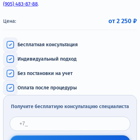
Терапия
(905) 483-87-88
.
Контакты
от 2 250 ₽
Цена:
Бесплатная консультация
Круглосуточно, анонимно
Индивидуальный подход
+7 (905) 483-87-88
Адрес call-центра
Без постановки на учет
Кашира, ул. Больничная, 1А
Оплата после процедуры
Получите бесплатную консультацию специалиста