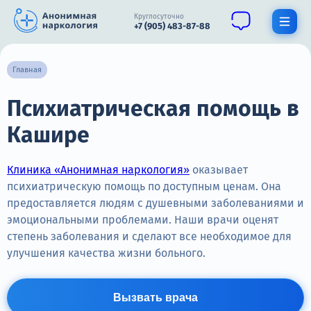
Круглосуточно
+7 (905) 483-87-88
Получить помощь специалиста
Главная
Психиатрическая помощь в
О нас
Кашире
Наркомания
Алкоголизм
Клиника «Анонимная наркология»
оказывает
психиатрическую помощь по доступным ценам. Она
Нарколог
предоставляется людям с душевными заболеваниями и
эмоциональными проблемами. Наши врачи оценят
Стационар
степень заболевания и сделают все необходимое для
улучшения качества жизни больного.
Психиатрия
Цены
Вызвать врача