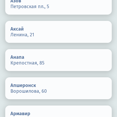
Азов
Терапия
Петровская пл., 5
Контакты
Аксай
Ленина, 21
Круглосуточно, анонимно
+7 (905) 483-87-88
Анапа
Адрес call-центра
Крепостная, 85
Кашира, ул. Больничная, 1А
Апшеронск
Ворошилова, 60
Армавир