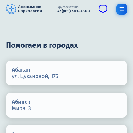
Круглосуточно
+7 (905) 483-87-88
Получить помощь специалиста
Помогаем в городах
О нас
Наркомания
Абакан
Алкоголизм
ул. Цукановой, 175
Нарколог
Стационар
Абинск
Мира, 3
Психиатрия
Цены