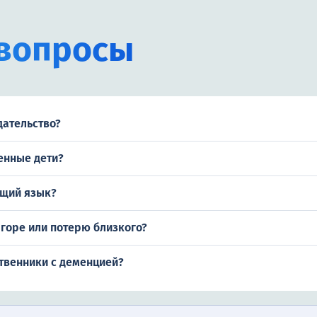
вопросы
дательство?
ленные дети?
бщий язык?
 горе или потерю близкого?
ственники с деменцией?