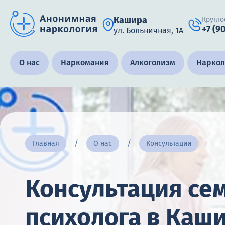
Кашира
Кругло
+7 (9
ул. Больничная, 1А
Получить помощь специалиста
О нас
Наркомания
Алкоголизм
Наркол
Круглосуточно, анонимно
+7 (905) 483-87-88
Адрес call-центра
Главная
О нас
Консультации
Кашира, ул. Больничная, 1А
Консультация се
психолога в Каш