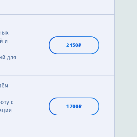
й
ных
й и
2 150₽
ий для
иём
оту с
1 700₽
ации