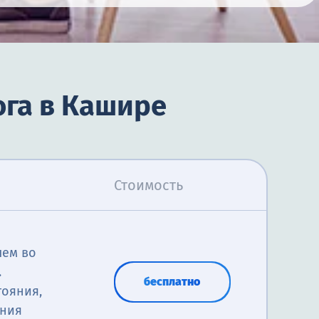
ога в Кашире
Стоимость
лем во
.
бесплатно
тояния,
ения