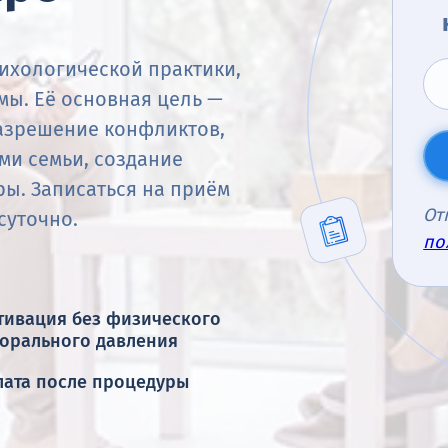
сихологической практики,
мы. Её основная цель —
азрешение конфликтов,
ми семьи, создание
ы. Записаться на приём
От
суточно.
по
тивация без физического
морального давления
лата после процедуры