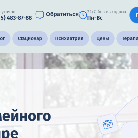
суточно
24/7, без выходных
Обратиться
05) 483-87-88
Пн-Вс
ог
Стационар
Психиатрия
Цены
Терап
мейного
ире