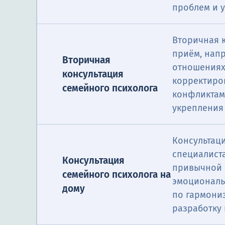
проблем и 
Вторичная 
приём, нап
Вторичная
отношениях
консультация
корректиров
семейного психолога
конфликтам
укрепления
Консультаци
специалист
Консультация
привычной о
семейного психолога на
эмоциональ
дому
по гармони
разработку