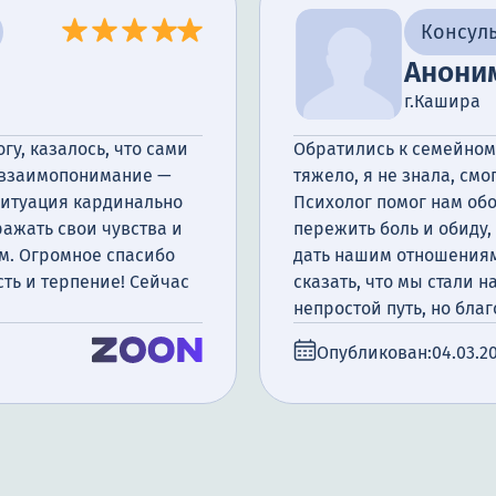
ога
Консуль
Анони
г.Кашира
у, казалось, что сами
Обратились к семейном
а взаимопонимание —
тяжело, я не знала, смо
ситуация кардинально
Психолог помог нам об
ажать свои чувства и
пережить боль и обиду,
ам. Огромное спасибо
дать нашим отношениям 
ть и терпение! Сейчас
сказать, что мы стали н
непростой путь, но бла
Опубликован:
04.03.2