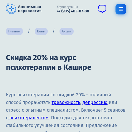
Круглосуточно
+7 (905) 483-87-88
Получить помощь специалиста
Главная
Цены
Акции
О нас
Скидка 20% на курс
Наркомания
психотерапии в Кашире
Алкоголизм
Нарколог
Курс психотерапии со скидкой 20% – отличный
Стационар
способ проработать
тревожность
,
депрессию
или
Психиатрия
стресс с опытным специалистом. Включает 5 сеансов
с
психотерапевтом
. Подходит для тех, кто хочет
Терапия
стабильного улучшения состояния. Предложение